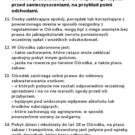
przed zanieczyszceniami, na przykład psimi
odchodami.
Osoby zakłócające spokój, porządek lub korzystające z
powierzonego mienia w sposób niezgodny z
regulaminem w Ośrodku, mogą być z niego usunięte bez
prawa do jakiegokolwiek zwrotu poniesionych
wcześniej opłat i wszelkich odszkodowań.
W Ośrodku zabronione jest:
– takie zachowanie, które rażąco może zakłócać
spokojny pobyt innym gościom,
– jazda na rowerze po terenie Ośrodka, a także placu
zabaw.
Ośrodek zastrzega sobie prawo do odmowy
zakwaterowania osobom:
– o których pobycie nie zostali odpowiednio wcześniej
uprzedzeni i na co nie wyrazili zgody przed ich
przybyciem,
– będącym pod widocznym wpływem alkoholu lub
środków odurzających,
– które zachowują się agresywnie, w sposób
powszechnie uznany za wulgarny.
Pobyt dzieci i młodzieży do lat 18 w Ośrodku, na placu
zabaw i trampolinie, dozwolony jest jedynie pod opieką
osób dorosłych, które biorą całkowitą