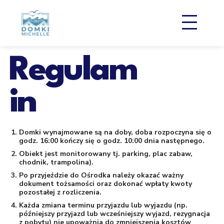
PrzejdĹş do treĹ›ci
Regulam
in
Domki wynajmowane są na doby, doba rozpoczyna się o
godz. 16:00 kończy się o godz. 10:00 dnia następnego.
Obiekt jest monitorowany tj. parking, plac zabaw,
chodnik, trampolina).
Po przyjeździe do Ośrodka należy okazać ważny
dokument tożsamości oraz dokonać wpłaty kwoty
pozostałej z rozliczenia.
Każda zmiana terminu przyjazdu lub wyjazdu (np.
późniejszy przyjazd lub wcześniejszy wyjazd, rezygnacja
z pobytu) nie upoważnia do zmniejszenia kosztów