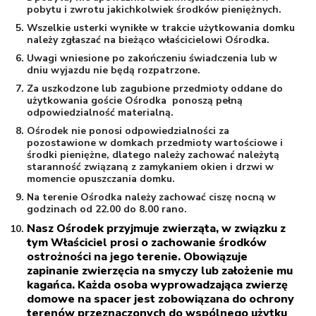
pobytu i zwrotu jakichkolwiek środków pieniężnych.
Wszelkie usterki wynikłe w trakcie użytkowania domku
należy zgłaszać na bieżąco właścicielowi Ośrodka.
Uwagi wniesione po zakończeniu świadczenia lub w
dniu wyjazdu nie będą rozpatrzone.
Za uszkodzone lub zagubione przedmioty oddane do
użytkowania goście Ośrodka ponoszą pełną
odpowiedzialność materialną.
Ośrodek nie ponosi odpowiedzialności za
pozostawione w domkach przedmioty wartościowe i
środki pieniężne, dlatego należy zachować należytą
staranność związaną z zamykaniem okien i drzwi w
momencie opuszczania domku.
Na terenie Ośrodka należy zachować ciszę nocną w
godzinach od 22.00 do 8.00 rano.
Nasz Ośrodek przyjmuje zwierząta, w związku z
tym Właściciel prosi o zachowanie środków
ostrożności na jego terenie. Obowiązuje
zapinanie zwierzęcia na smyczy lub założenie mu
kagańca. Każda osoba wyprowadzająca zwierzę
domowe na spacer jest zobowiązana do ochrony
terenów przeznaczonych do wspólnego użytku