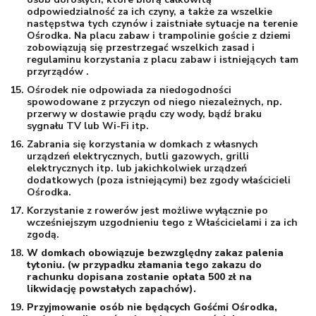
odpowiedzialność za ich czyny, a także za wszelkie
następstwa tych czynów i zaistniałe sytuacje na terenie
Ośrodka. Na placu zabaw i trampolinie goście z dziemi
zobowiązują się przestrzegać wszelkich zasad i
regulaminu korzystania z placu zabaw i istniejących tam
przyrządów .
Ośrodek nie odpowiada za niedogodności
spowodowane z przyczyn od niego niezależnych, np.
przerwy w dostawie prądu czy wody, bądź braku
sygnału TV lub Wi-Fi itp.
Zabrania się korzystania w domkach z własnych
urządzeń elektrycznych, butli gazowych, grilli
elektrycznych itp. lub jakichkolwiek urządzeń
dodatkowych (poza istniejącymi) bez zgody właścicieli
Ośrodka.
Korzystanie z rowerów jest możliwe wyłącznie po
wcześniejszym uzgodnieniu tego z Właścicielami i za ich
zgodą.
W domkach obowiązuje bezwzględny zakaz palenia
tytoniu. (w przypadku złamania tego zakazu do
rachunku dopisana zostanie opłata 500 zł na
likwidację powstałych zapachów).
Przyjmowanie osób nie będących Gośćmi Ośrodka,