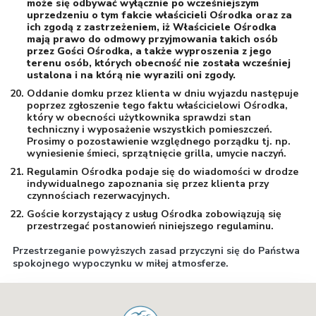
może się odbywać wyłącznie po wcześniejszym
uprzedzeniu o tym fakcie właścicieli Ośrodka oraz za
ich zgodą z zastrzeżeniem, iż Właściciele Ośrodka
mają prawo do odmowy przyjmowania takich osób
przez Gości Ośrodka, a także wyproszenia z jego
terenu osób, których obecność nie została wcześniej
ustalona i na którą nie wyrazili oni zgody.
Oddanie domku przez klienta w dniu wyjazdu następuje
poprzez zgłoszenie tego faktu właścicielowi Ośrodka,
który w obecności użytkownika sprawdzi stan
techniczny i wyposażenie wszystkich pomieszczeń.
Prosimy o pozostawienie względnego porządku tj. np.
wyniesienie śmieci, sprzątnięcie grilla, umycie naczyń.
Regulamin Ośrodka podaje się do wiadomości w drodze
indywidualnego zapoznania się przez klienta przy
czynnościach rezerwacyjnych.
Goście korzystający z usług Ośrodka zobowiązują się
przestrzegać postanowień niniejszego regulaminu.
Przestrzeganie powyższych zasad przyczyni się do Państwa
spokojnego wypoczynku w miłej atmosferze.