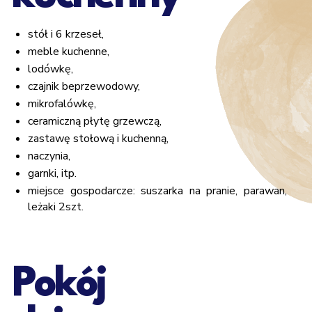
stół i 6 krzeseł,
meble kuchenne,
lodówkę,
czajnik beprzewodowy,
mikrofalówkę,
ceramiczną płytę grzewczą,
zastawę stołową i kuchenną,
naczynia,
garnki, itp.
miejsce gospodarcze: suszarka na pranie, parawan,
leżaki 2szt.
Pokój