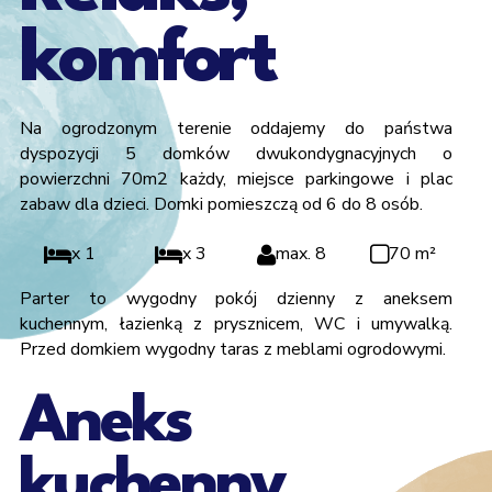
komfort
Na ogrodzonym terenie oddajemy do państwa
dyspozycji 5 domków dwukondygnacyjnych o
powierzchni 70m2 każdy, miejsce parkingowe i plac
zabaw dla dzieci. Domki pomieszczą od 6 do 8 osób.
x 1
x 3
max. 8
70 m²
Parter to wygodny pokój dzienny z aneksem
kuchennym, łazienką z prysznicem, WC i umywalką.
Przed domkiem wygodny taras z meblami ogrodowymi.
Aneks
kuchenny