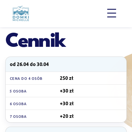
PrzejdĹş do treĹ›ci
Cennik
od 26.04 do 30.04
250 zł
CENA DO 4 OSÓB
+30 zł
5 OSOBA
+30 zł
6 OSOBA
+20 zł
7 OSOBA