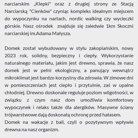
narciarskim ,,Klepki" oraz z drugiej strony ze Stacją
Narciarską "Cienków" czyniąc kompleks idealnym miejscem
do wypoczynku na nartach, nordic walking czy wycieczki
górskie. Nasz ośrodek znajduje się zaledwie 1km Skoczni
narciarskiej im.Adama Małysza.
Domek został wybudowany w stylu zakopiańskim, nowy
2023 rok, solidny, bezpieczny i ciepły. Wykorzystanie
naturalnego materiału, jakim jest drewno, sprawia, że nasz
domek jest w pełni ekologiczny, a panujący wewnątrz
mikroklimat jest bardzo korzystny dla zdrowia. W zimowe dni
w pomieszczeniach jest ciepło i przytulnie, zaś w upalne
chłodniej. Drewno doskonale reguluje poziom wilgotności, w
związku z czym nasz dom umożliwia komfortowy
wypoczynek i relaks także dla alergików. Masywne ściany
trójwarstwowe dają doskonałą ochronę przed hałasem.
Domek na wakacje z bali, czyli o pozytywnym wpływie
drewna na nasz organizm.