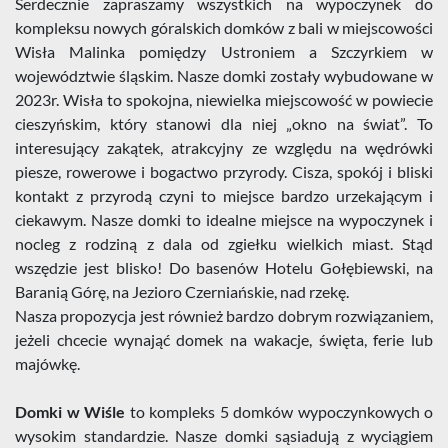
Serdecznie zapraszamy wszystkich na wypoczynek do
kompleksu nowych góralskich domków z bali w miejscowości
Wisła Malinka pomiędzy Ustroniem a Szczyrkiem w
województwie śląskim. Nasze domki zostały wybudowane w
2023r. Wisła to spokojna, niewielka miejscowość w powiecie
cieszyńskim, który stanowi dla niej „okno na świat”. To
interesujący zakątek, atrakcyjny ze względu na wędrówki
piesze, rowerowe i bogactwo przyrody. Cisza, spokój i bliski
kontakt z przyrodą czyni to miejsce bardzo urzekającym i
ciekawym. Nasze domki to idealne miejsce na wypoczynek i
nocleg z rodziną z dala od zgiełku wielkich miast. Stąd
wszędzie jest blisko! Do basenów Hotelu Gołębiewski, na
Baranią Górę, na Jezioro Czerniańskie, nad rzekę.
Nasza propozycja jest również bardzo dobrym rozwiązaniem,
jeżeli chcecie wynająć domek na wakacje, święta, ferie lub
majówkę.
Domki w Wiśle
to kompleks 5 domków wypoczynkowych o
wysokim standardzie. Nasze domki sąsiadują z wyciągiem