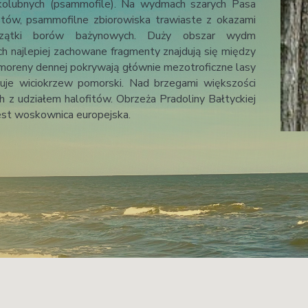
tów, psammofilne zbiorowiska trawiaste z okazami
zaczątki borów bażynowych. Duży obszar wydm
ch najlepiej zachowane fragmenty znajdują się między
moreny dennej pokrywają głównie mezotroficzne lasy
je wiciokrzew pomorski. Nad brzegami większości
 z udziałem halofitów. Obrzeża Pradoliny Bałtyckiej
jest woskownica europejska.