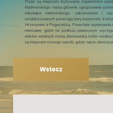
Plaże są miejscem bytowania organizmów piaskolubnych (psammofile). Na wydmach szarych Pasa
Nadmorskiego rosną głównie ugrupowania poros
mikołajka nadmorskiego, zakrzewienia i 
ustabilizowanych porastają bory bażynowe, który
Mrzeżynem a Pogorzelicą. Powstałe wyniesienia 
mieszane, gdzie na podłożu piaskowym występu
cieków wodnych rosną zbiorowiska roślin wodnych
są miejscem rozwoju zarośli, gdzie także obecna 
Wstecz